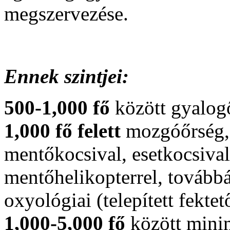
megszervezése.
Ennek szintjei:
500-1,000 fő
között gyalog
1,000 fő felett
mozgóőrség, 
mentőkocsival, esetkocsiva
mentőhelikopterrel, tovább
oxyológiai (telepített fekte
1,000-5,000 fő
között mini