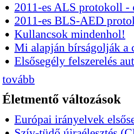
2011-es ALS protokoll -
2011-es BLS-AED protok
Kullancsok mindenhol!
Mi alapján bírságolják a 
Elsősegély felszerelés a
tovább
Életmentő változások
Európai irányelvek elsős
Szív-tüdő újraélesztés (