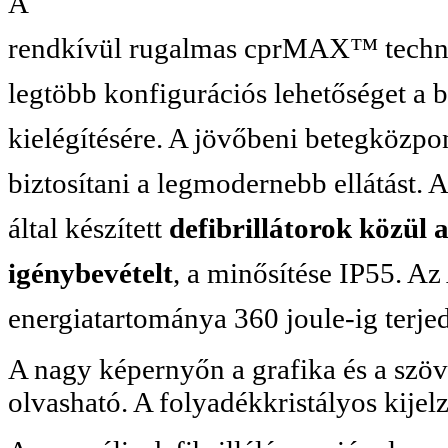
A
rendkívül rugalmas cprMAX™ technol
legtöbb konfigurációs lehetőséget a 
kielégítésére. A jövőbeni betegközpon
biztosítani a legmodernebb ellátást.
által készített
defibrillátorok közül 
igénybevételt
, a minősítése IP55. 
energiatartománya 360 joule-ig terje
A nagy képernyőn a grafika és a szöve
olvasható. A folyadékkristályos kije