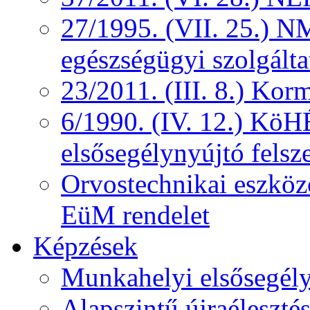
27/1995. (VII. 25.) NM
egészségügyi szolgálta
23/2011. (III. 8.) Kor
6/1990. (IV. 12.) KöH
elsősegélynyújtó felsz
Orvostechnikai eszközö
EüM rendelet
Képzések
Munkahelyi elsősegély
Alapszintű újraélesztés