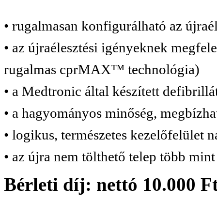
• rugalmasan konfigurálható az újraé
• az újraélesztési igényeknek megfele
rugalmas cprMAX™ technológia)
• a Medtronic által készített defibril
• a hagyományos minőség, megbízható
• logikus, természetes kezelőfelület 
• az újra nem tölthető telep több min
Bérleti díj: nettó 10.000 F