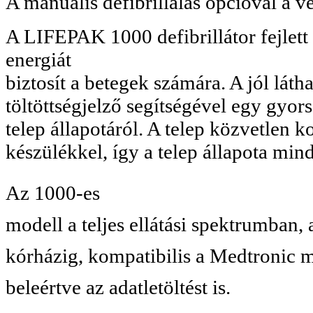
A manuális defibrillálás opcióval a ve
A LIFEPAK 1000 defibrillátor fejlet
energiát
biztosít a betegek számára. A jól lát
töltöttségjelző segítségével egy gyo
telep állapotáról. A telep közvetlen 
készülékkel, így a telep állapota mind
Az 1000-es
modell a teljes ellátási spektrumban, 
kórházig, kompatibilis a Medtronic má
beleértve az adatletöltést is.