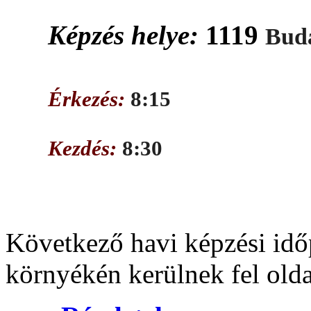
Képzés helye:
1119
Buda
Érkezés:
8:15
Kezdés:
8:30
Következő havi képzési idő
környékén kerülnek fel old