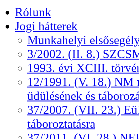
Rólunk
Jogi hátterek
Munkahelyi elsősegély
3/2002. (II. 8.) SZCS
1993. évi XCIII. törv
12/1991. (V. 18.) NM r
üdülésének és táborozá
37/2007. (VII. 23.) 
táboroztatásra
37/2011. (VI. 28.) NEF