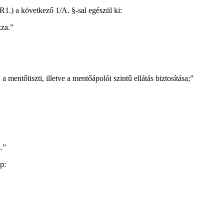
R1.) a következő 1/A. §-sal egészül ki:
zza.”
 a mentőtiszti, illetve a mentőápolói szintű ellátás biztosítása;”
.”
p: