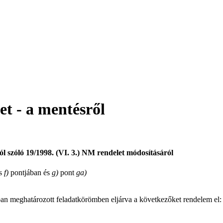
et - a mentésről
ról szóló 19/1998. (VI. 3.) NM rendelet módosításáról
és
f)
pontjában és
g)
pont
ga)
an meghatározott feladatkörömben eljárva a következőket rendelem el: