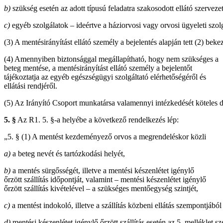
b)
szükség esetén az adott típusú feladatra szakosodott ellátó szervezet 
c)
egyéb szolgálatok – ideértve a háziorvosi vagy orvosi ügyeleti szolgá
(3) A mentésirányítást ellátó személy a bejelentés alapján tett (2) bekez
(4) Amennyiben biztonsággal megállapítható, hogy nem szükséges a
beteg mentése, a mentésirányítást ellátó személy a bejelentőt
tájékoztatja az egyéb egészségügyi szolgáltató elérhetőségéről és
ellátási rendjéről.
(5) Az Irányító Csoport munkatársa valamennyi intézkedését köteles 
5. §
Az R1. 5. §-a helyébe a következő rendelkezés lép:
„5. § (1) A mentést kezdeményező orvos a megrendeléskor közli
a)
a beteg nevét és tartózkodási helyét,
b)
a mentés sürgősségét, illetve a mentési készenlétet igénylő
őrzött szállítás időpontját, valamint – mentési készenlétet igénylő
őrzött szállítás kivételével – a szükséges mentőegység szintjét,
c)
a mentést indokoló, illetve a szállítás közbeni ellátás szempontjábó
d)
mentési készenlétet igénylő őrzött szállítás esetén az 5. melléklet sze