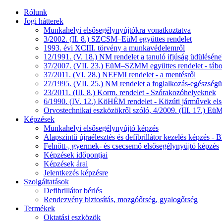
Rólunk
Jogi hátterek
Munkahelyi elsősegélynyújtókra vonatkoztatva
3/2002. (II. 8.) SZCSM–EüM együttes rendelet
1993. évi XCIII. törvény a munkavédelemről
12/1991. (V. 18.) NM rendelet a tanuló ifjúság üdüléséne
37/2007. (VII. 23.) EüM–SZMM együttes rendelet - tábo
37/2011. (VI. 28.) NEFMI rendelet - a mentésről
27/1995. (VII. 25.) NM rendelet a foglalkozás-egészségüg
23/2011. (III. 8.) Korm. rendelet - Szórakozóhelyeknek
6/1990. (IV. 12.) KöHÉM rendelet - Közúti járművek első
Orvostechnikai eszközökről szóló, 4/2009. (III. 17.) EüM
Képzések
Munkahelyi elsősegélynyújtó képzés
Alapszintű újraélesztés és defibrillátor kezelés képzés 
Felnőtt-, gyermek- és csecsemő elsősegélynyújtó képzés
Képzések időpontjai
Képzések árai
Jelentkezés képzésre
Szolgáltatások
Defibrillátor bérlés
Rendezvény biztosítás, mozgóőrség, gyalogőrség
Termékek
Oktatási eszközök