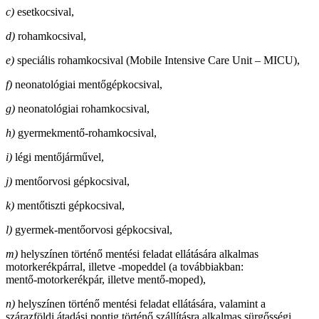
c)
esetkocsival,
d)
rohamkocsival,
e)
speciális rohamkocsival (Mobile Intensive Care Unit – MICU),
f)
neonatológiai mentőgépkocsival,
g)
neonatológiai rohamkocsival,
h)
gyermekmentő-rohamkocsival,
i)
légi mentőjárművel,
j)
mentőorvosi gépkocsival,
k)
mentőtiszti gépkocsival,
l)
gyermek-mentőorvosi gépkocsival,
m)
helyszínen történő mentési feladat ellátására alkalmas
motorkerékpárral, illetve -mopeddel (a továbbiakban:
mentő-motorkerékpár, illetve mentő-moped),
n)
helyszínen történő mentési feladat ellátására, valamint a
szárazföldi átadási pontig történő szállításra alkalmas sürgősségi