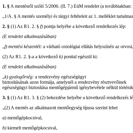
1. §
A mentésről szóló 5/2006. (II. 7.) EüM rendelet (a továbbiakban: 
„1/A. § A mentés személyi és tárgyi feltételeit az 1. melléklet tartalma
2. §
(1) Az R1. 2. §
f)
pontja helyébe a következő rendelkezés lép:
(E rendelet alkalmazásában)
„
f)
mentési készenlét:
a várható oxiológiai ellátás helyszínén az orvosi,
(2) Az R1. 2. §-a a következő
k)
ponttal egészül ki:
(E rendelet alkalmazásában)
„
k)
gyalogőrség:
a rendezvény egészségügyi
biztosításának azon formája, amelynél a rendezvény résztvevőinek
egészségügyi biztosítása mentőgépjármű igénybevétele nélkül történik
3. §
(1) Az R1. 3. § (2) bekezdése helyébe a következő rendelkezés lé
„(2) A mentés az alkalmazott mentőegység típusa szerint lehet
a)
mentőgépkocsival,
b)
kiemelt mentőgépkocsival,