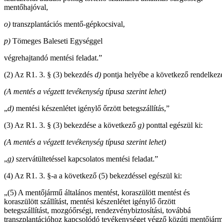
mentőhajóval,
o)
transzplantációs mentő-gépkocsival,
p)
Tömeges Baleseti Egységgel
végrehajtandó mentési feladat.”
(2) Az R1. 3. § (3) bekezdés
d)
pontja helyébe a következő rendelkezé
(A mentés a végzett tevékenység típusa szerint lehet)
„
d)
mentési készenlétet igénylő őrzött betegszállítás,”
(3) Az R1. 3. § (3) bekezdése a következő
g)
ponttal egészül ki:
(A mentés a végzett tevékenység típusa szerint lehet)
„
g)
szervátültetéssel kapcsolatos mentési feladat.”
(4) Az R1. 3. §-a a következő (5) bekezdéssel egészül ki:
„(5) A mentőjármű általános mentést, koraszülött mentést és
koraszülött szállítást, mentési készenlétet igénylő őrzött
betegszállítást, mozgóőrségi, rendezvénybiztosítási, továbbá
transzplantációhoz kapcsolódó tevékenységet végző közúti mentőjár