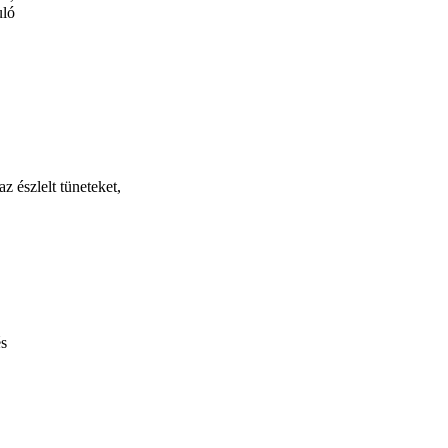
uló
z észlelt tüneteket,
és