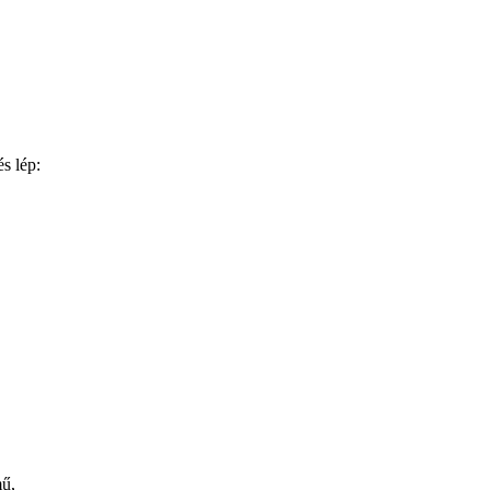
s lép:
mű,