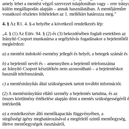
amely lehet a mentést végző szervezet tulajdonában vagy – erre irány
külön megállapodás alapján – annak használatában. A mentőjárműre
vonatkozó részletes feltételeket az 1. melléklet határozza meg.”
4. §
Az R1. 4. §-a helyébe a következő rendelkezés lép:
„4. § (1) Az Eütv. 94. § (2) és (3) bekezdésében foglalt esetekben az
Irányító Csoport munkatársa a segélyhívás fogadásakor a bejelentőtől
megkérdezi:
a)
a mentést indokoló esemény jellegét és helyét, a betegek számát és a
b)
a bejelentő nevét és – amennyiben a bejelentő telefonszáma
az Irányító Csoport készülékén nem azonosítható – a bejelentéskor
használt telefonszámát,
c)
a mentésirányítás által szükségesnek tartott további információt.
(2) A mentésirányítást ellátó személy a bejelentés tartalma, és az
összes körülmény értékelése alapján dönt a mentés szükségességéről 
intézkedik
a)
a rendelkezésre álló mentőkapacitás függvényében, a
sürgősségi igény meghatározásával a megfelelő szintű mentőegység,
illetve mentőegységek riasztásáról,