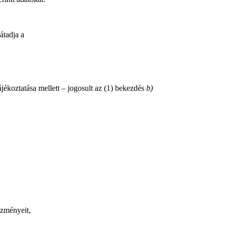
átadja a
ájékoztatása mellett – jogosult az (1) bekezdés
b)
őzményeit,