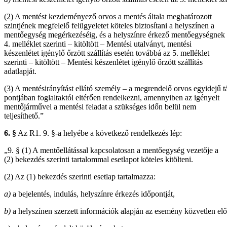
(2) A mentést kezdeményező orvos a mentés általa meghatározott
szintjének megfelelő felügyeletet köteles biztosítani a helyszínen a
mentőegység megérkezéséig, és a helyszínre érkező mentőegységnek 
4. melléklet szerinti – kitöltött – Mentési utalványt, mentési
készenlétet igénylő őrzött szállítás esetén továbbá az 5. melléklet
szerinti – kitöltött – Mentési készenlétet igénylő őrzött szállítás
adatlapját.
(3) A mentésirányítást ellátó személy – a megrendelő orvos egyidejű t
pontjában foglaltaktól eltérően rendelkezni, amennyiben az igényelt
mentőjárművel a mentési feladat a szükséges időn belül nem
teljesíthető.”
6. §
Az R1. 9. §-a helyébe a következő rendelkezés lép:
„9. § (1) A mentőellátással kapcsolatosan a mentőegység vezetője a
(2) bekezdés szerinti tartalommal esetlapot köteles kitölteni.
(2) Az (1) bekezdés szerinti esetlap tartalmazza:
a)
a bejelentés, indulás, helyszínre érkezés időpontját,
b)
a helyszínen szerzett információk alapján az esemény közvetlen el