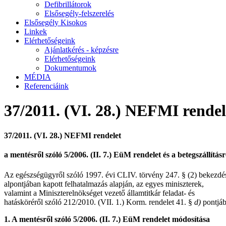
Defibrillátorok
Elsősegély-felszerelés
Elsősegély Kisokos
Linkek
Elérhetőségeink
Ajánlatkérés - képzésre
Elérhetőségeink
Dokumentumok
MÉDIA
Referenciáink
37/2011. (VI. 28.) NEFMI rendel
37/2011. (VI. 28.) NEFMI rendelet
a mentésről szóló 5/2006. (II. 7.) EüM rendelet és a betegszállítás
Az egészségügyről szóló 1997. évi CLIV. törvény 247. § (2) bekezd
alpontjában kapott felhatalmazás alapján, az egyes miniszterek,
valamint a Miniszterelnökséget vezető államtitkár feladat- és
hatásköréről szóló 212/2010. (VII. 1.) Korm. rendelet 41. §
d)
pontjáb
1. A mentésről szóló 5/2006. (II. 7.) EüM rendelet módosítása