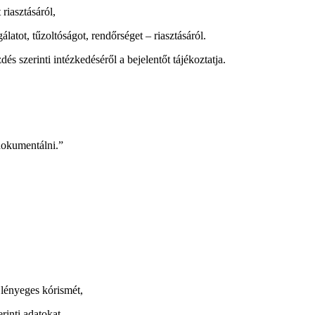
riasztásáról,
latot, tűzoltóságot, rendőrséget – riasztásáról.
dés szerinti intézkedéséről a bejelentőt tájékoztatja.
dokumentálni.”
l lényeges kórismét,
rinti adatokat.