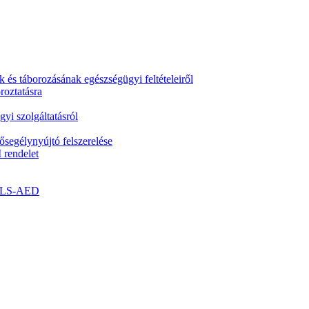
k és táborozásának egészségügyi feltételeiről
roztatásra
yi szolgáltatásról
segélynyújtó felszerelése
 rendelet
- BLS-AED