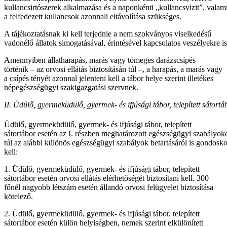
kullancsirtószerek alkalmazása és a naponkénti „kullancsvizit”, valam
a felfedezett kullancsok azonnali eltávolítása szükséges.
A tájékoztatásnak ki kell terjednie a nem szokványos viselkedésű
vadonélő állatok simogatásával, érintésével kapcsolatos veszélyekre is
Amennyiben állatharapás, marás vagy tömeges darázscsípés
történik – az orvosi ellátás biztosításán túl –, a harapás, a marás vagy
a csípés tényét azonnal jelenteni kell a tábor helye szerint illetékes
népegészségügyi szakigazgatási szervnek.
II. Üdülő, gyermeküdülő, gyermek- és ifjúsági tábor, telepített sátor
Üdülő, gyermeküdülő, gyermek- és ifjúsági tábor, telepített
sátortábor esetén az I. részben meghatározott egészségügyi szabályok
túl az alábbi különös egészségügyi szabályok betartásáról is gondosk
kell:
1. Üdülő, gyermeküdülő, gyermek- és ifjúsági tábor, telepített
sátortábor esetén orvosi ellátás elérhetőségét biztosítani kell. 300
főnél nagyobb létszám esetén állandó orvosi felügyelet biztosítása
kötelező.
2. Üdülő, gyermeküdülő, gyermek- és ifjúsági tábor, telepített
sátortábor esetén külön helyiségben, nemek szerint elkülönített