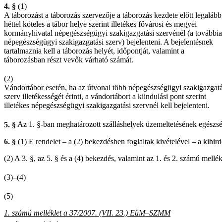
4. §
(1)
A táborozást a táborozás szervezője a táborozás kezdete előtt legalább
héttel köteles a tábor helye szerint illetékes fővárosi és megyei
kormányhivatal népegészségügyi szakigazgatási szervénél (a további
népegészségügyi szakigazgatási szerv) bejelenteni. A bejelentésnek
tartalmaznia kell a táborozás helyét, időpontját, valamint a
táborozásban részt vevők várható számát.
(2)
Vándortábor esetén, ha az útvonal több népegészségügyi szakigazgatá
szerv illetékességét érinti, a vándortábort a kiindulási pont szerint
illetékes népegészségügyi szakigazgatási szervnél kell bejelenteni.
5. §
Az 1. §-ban meghatározott szálláshelyek üzemeltetésének egészség
6. §
(1) E rendelet – a (2) bekezdésben foglaltak kivételével – a kihir
(2) A 3. §, az 5. § és a (4) bekezdés, valamint az 1. és 2. számú mellé
(3)–(4)
(5)
1. számú melléklet a 37/2007. (VII. 23.) EüM–SZMM