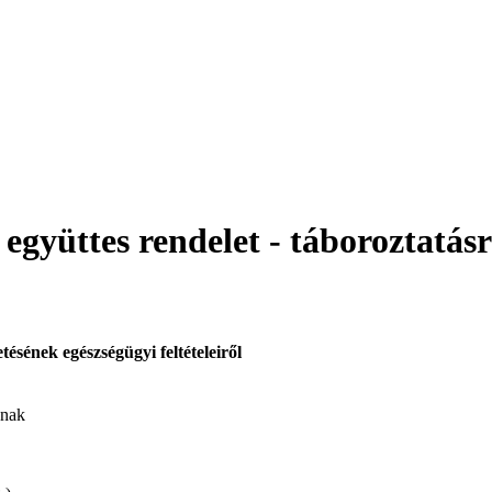
gyüttes rendelet - táboroztatás
tésének egészségügyi feltételeiről
ának