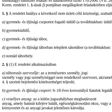
munkaügyi miniszter feladat- és hatásköréről szóló 170/2006. (VII. 28
Korm. rendelet 1. §-ának
f)
pontjában megállapított feladatkörben eljá
1. §
A rendelet hatálya a következő nem üzleti célú közösségi, szabadid
a)
gyermek- és ifjúsági csoportot fogadó üdülő (a továbbiakban: üdülő
b)
gyermeküdülő,
c)
gyermek- és ifjúsági tábor,
d)
gyermek- és ifjúsági táborban telepített sátortábor (a továbbiakban: t
e)
nomád táborhely.
2. §
(1) E rendelet alkalmazásában
a) táborozás szervezője:
az a természetes személy, jogi
személy vagy jogi személyiséggel nem rendelkező szervezet, aki/amel
4. § szerinti bejelentési kötelezettséget teljesíti;
b) gyermek- és ifjúsági csoport:
6–18 éves korosztályú fiatalok legalá
c) veszélyes anyag:
az a külön jogszabályban meghatározott
anyag, amely hatását kifejtve halált, egészségkárosodást okoz, vagy a
környezetet és az anyagi javakat jelentősen károsítja.