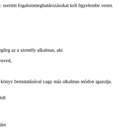
r. szerinti fogalommeghatározásokat kell figyelembe venni.
ileg az a személy alkalmas, aki
enved,
si könyv bemutatásával vagy más alkalmas módon igazolja.
ult
ást