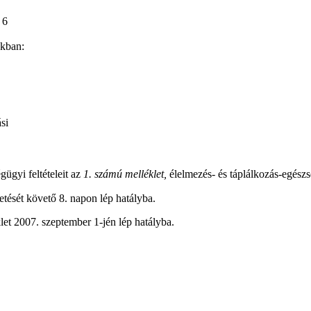
 6
akban:
si
ügyi feltételeit az
1. számú melléklet,
élelmezés- és táplálkozás-egészs
detését követő 8. napon lép hatályba.
klet 2007. szeptember 1-jén lép hatályba.