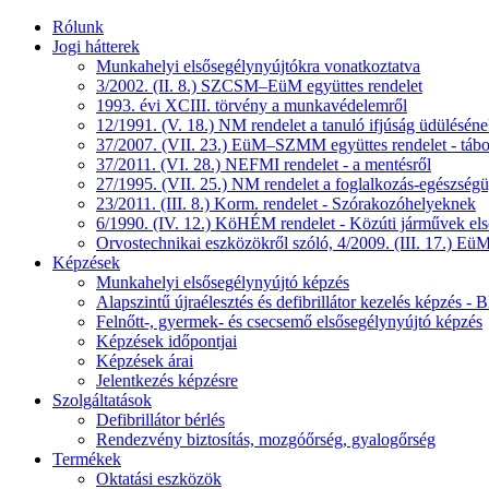
Rólunk
Jogi hátterek
Munkahelyi elsősegélynyújtókra vonatkoztatva
3/2002. (II. 8.) SZCSM–EüM együttes rendelet
1993. évi XCIII. törvény a munkavédelemről
12/1991. (V. 18.) NM rendelet a tanuló ifjúság üdüléséne
37/2007. (VII. 23.) EüM–SZMM együttes rendelet - tábo
37/2011. (VI. 28.) NEFMI rendelet - a mentésről
27/1995. (VII. 25.) NM rendelet a foglalkozás-egészségüg
23/2011. (III. 8.) Korm. rendelet - Szórakozóhelyeknek
6/1990. (IV. 12.) KöHÉM rendelet - Közúti járművek első
Orvostechnikai eszközökről szóló, 4/2009. (III. 17.) EüM
Képzések
Munkahelyi elsősegélynyújtó képzés
Alapszintű újraélesztés és defibrillátor kezelés képzés 
Felnőtt-, gyermek- és csecsemő elsősegélynyújtó képzés
Képzések időpontjai
Képzések árai
Jelentkezés képzésre
Szolgáltatások
Defibrillátor bérlés
Rendezvény biztosítás, mozgóőrség, gyalogőrség
Termékek
Oktatási eszközök