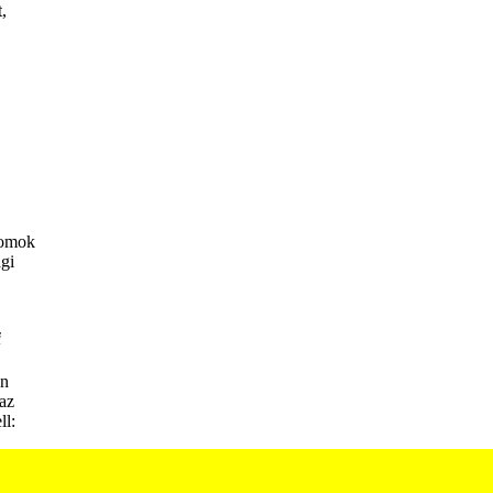
,
homok
ági
i
en
az
ll: