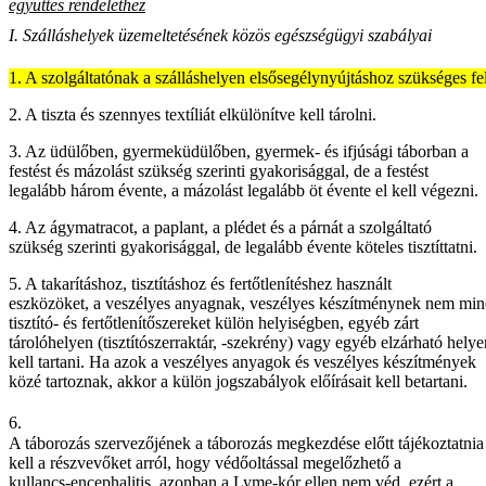
együttes rendelethez
I. Szálláshelyek üzemeltetésének közös egészségügyi szabályai
1. A szolgáltatónak a szálláshelyen elsősegélynyújtáshoz szükséges fels
2. A tiszta és szennyes textíliát elkülönítve kell tárolni.
3. Az üdülőben, gyermeküdülőben, gyermek- és ifjúsági táborban a
festést és mázolást szükség szerinti gyakorisággal, de a festést
legalább három évente, a mázolást legalább öt évente el kell végezni.
4. Az ágymatracot, a paplant, a plédet és a párnát a szolgáltató
szükség szerinti gyakorisággal, de legalább évente köteles tisztíttatni.
5. A takarításhoz, tisztításhoz és fertőtlenítéshez használt
eszközöket, a veszélyes anyagnak, veszélyes készítménynek nem min
tisztító- és fertőtlenítőszereket külön helyiségben, egyéb zárt
tárolóhelyen (tisztítószerraktár, -szekrény) vagy egyéb elzárható helye
kell tartani. Ha azok a veszélyes anyagok és veszélyes készítmények
közé tartoznak, akkor a külön jogszabályok előírásait kell betartani.
6.
A táborozás szervezőjének a táborozás megkezdése előtt tájékoztatnia
kell a részvevőket arról, hogy védőoltással megelőzhető a
kullancs-encephalitis, azonban a Lyme-kór ellen nem véd, ezért a