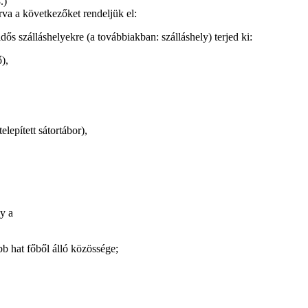
.)
rva a következőket rendeljük el:
ős szálláshelyekre (a továbbiakban: szálláshely) terjed ki:
),
elepített sátortábor),
y a
bb hat főből álló közössége;