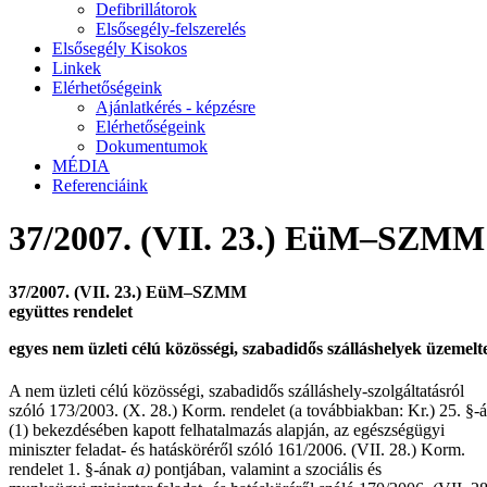
Defibrillátorok
Elsősegély-felszerelés
Elsősegély Kisokos
Linkek
Elérhetőségeink
Ajánlatkérés - képzésre
Elérhetőségeink
Dokumentumok
MÉDIA
Referenciáink
37/2007. (VII. 23.) EüM–SZMM e
37/2007. (VII. 23.) EüM–SZMM
együttes rendelet
egyes nem üzleti célú közösségi, szabadidős szálláshelyek üzemelte
A nem üzleti célú közösségi, szabadidős szálláshely-szolgáltatásról
szóló 173/2003. (X. 28.) Korm. rendelet (a továbbiakban: Kr.) 25. §-
(1) bekezdésében kapott felhatalmazás alapján, az egészségügyi
miniszter feladat- és hatásköréről szóló 161/2006. (VII. 28.) Korm.
rendelet 1. §-ának
a)
pontjában, valamint a szociális és