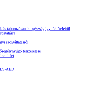
k és táborozásának egészségügyi feltételeiről
roztatásra
yi szolgáltatásról
segélynyújtó felszerelése
 rendelet
- BLS-AED