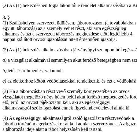
(2) Az (1) bekezdésben foglaltakon túl e rendelet alkalmazásában a K
3. §
(1) Szálláshelyen szervezett üdülésen, tábororozáson (a továbbiakban
együtt: táborozás) az a személy vehet részt, aki arra egészségileg
alkalmas és azt a szervezett táborozás megkezdése előtt legfeljebb 4
nappal kiállított orvosi igazolással hitelt érdemlően igazolja.
(2) Az (1) bekezdés alkalmazásában járványügyi szempontból egészség
a)
a vizsgálat alkalmával semmilyen akut fertőző betegségben nem sz
b)
tetű- és rühmentes, valamint
c)
az életkorhoz kötött védőoltásokkal rendelkezik, és ezt a védőoltá
(3) Ha a táborozásban részt vevő személy környezetében az orvosi
vizsgálatot megelőző négy héten belül akut fertőző megbetegedés ford
elő, erről az orvost tájékoztatni kell, aki az egészségügyi
alkalmasságról szóló igazolást ennek figyelembevételével állítja ki.
(4) Az egészségügyi alkalmasságról szóló igazolást a résztvevőnek a
táborba történő megérkezésekor át kell adnia a szervezőnek. Az igazol
a táborozás ideje alatt a tábor helyszínén kell tartani.