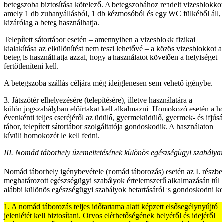
betegszoba biztosítása kötelező. A betegszobához rendelt vizesblokkot
amely 1 db zuhanyállásból, 1 db kézmosóból és egy WC fülkéből áll,
kizárólag a beteg használhatja.
Telepített sátortábor esetén – amennyiben a vizesblokk fizikai
kialakítása az elkülönítést nem teszi lehetővé – a közös vizesblokkot a
beteg is használhatja azzal, hogy a használatot követően a helyiséget
fertőtleníteni kell.
A betegszoba szállás céljára még ideiglenesen sem vehető igénybe.
3. Játszótér elhelyezésére (telepítésére), illetve használatára a
külön jogszabályban előírtakat kell alkalmazni. Homokozó esetén a 
évenkénti teljes cseréjéről az üdülő, gyermeküdülő, gyermek- és ifjús
tábor, telepített sátortábor szolgáltatója gondoskodik. A használaton
kívüli homokozót le kell fedni.
III. Nomád táborhely üzemeltetésének különös egészségügyi szabálya
Nomád táborhely igénybevétele (nomád táborozás) esetén az I. részb
meghatározott egészségügyi szabályok értelemszerű alkalmazásán túl 
alábbi különös egészségügyi szabályok betartásáról is gondoskodni ke
1. A nomád táborozás teljes időtartama alatt képzett
elsősegélynyújtó
jelenlétét kell biztosítani. Orvos elérhetőségének helyéről és idejéről