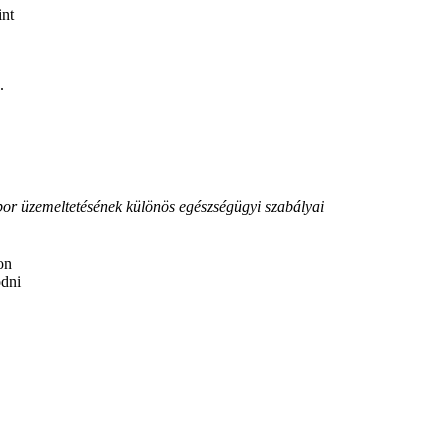
int
.
tábor üzemeltetésének különös egészségügyi szabályai
on
odni